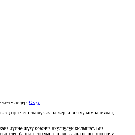
үндөгү лидер.
Окуу
- эң ири чет өлкөлүк жана жергиликтүү компаниялар,
ана дүйнө жүзү боюнча өкүлчүлүк кылышат. Биз
тингден баштап, документтерди даярдоодон, коргоочу