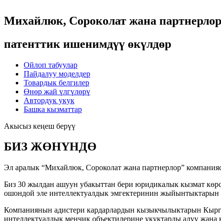
Михайлюк, Сороколат жана партнерло
патенттик ишенимдүү өкүлдөр
Ойлоп табуулар
Пайдалуу моделдер
Товардык белгилер
Өнөр жай үлгүлөрү
Автордук укук
Башка кызматтар
Акысыз кеңеш берүү
БИЗ ЖӨНҮНДӨ
Эл аралык “Михайлюк, Сороколат жана партнерлор” компанияс
Биз 30 жылдан ашуун убакыттан бери юридикалык кызмат көрсө
ошондой эле интеллектуалдык эмгектеринин жыйынтыктарын б
Компаниянын адистери кардарлардын кызыкчылыктарын Кыргыз
интеллектуалдык менчик объектилерине укуктарды алуу жана к