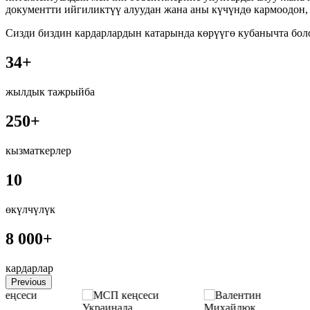
документти ийгиликтүү алуудан жана аны күчүндө кармоодон,
Сизди биздин кардарлардын катарында көрүүгө кубанычта бол
34+
жылдык тажрыйба
250+
кызматкерлер
10
өкүлчүлүк
8 000+
кардарлар
Previous