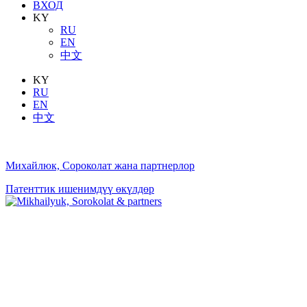
ВХОД
KY
RU
EN
中文
KY
RU
EN
中文
Михайлюк, Сороколат жана партнерлор
Патенттик ишенимдүү өкүлдөр