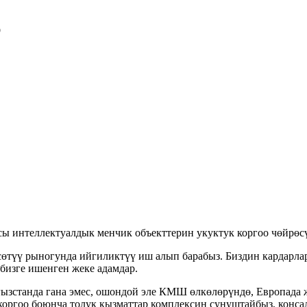
р
ы интеллектуалдык менчик объекттерин укуктук коргоо чөйрөс
түү рыногунда ийгиликтүү иш алып барабыз. Биздин кардарлар 
изге ишенген жеке адамдар.
станда гана эмес, ошондой эле КМШ өлкөлөрүндө, Европада ж
оргоо боюнча толук кызматтар комплексин сунуштайбыз, консал