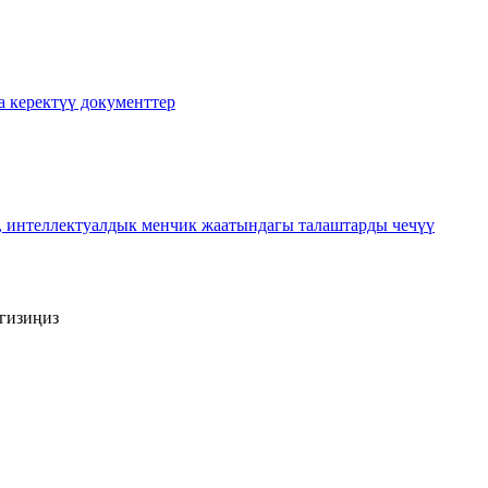
а керектүү документтер
, интеллектуалдык менчик жаатындагы талаштарды чечүү
гизиңиз