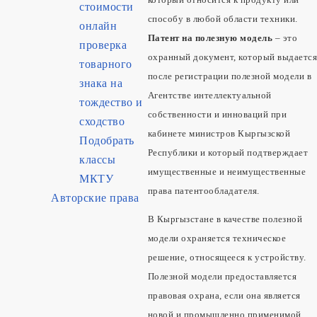
стоимости
способу в любой области техники.
онлайн
Патент на полезную модель
– это
проверка
охранный документ, который выдается
товарного
после регистрации полезной модели в
знака на
Агентстве интеллектуальной
тождество и
собственности и инноваций при
сходство
кабинете министров Кыргызской
Подобрать
Республики и который подтверждает
классы
имущественные и неимущественные
МКТУ
права патентообладателя.
Авторские права
В Кыргызстане в качестве полезной
модели охраняется техническое
решение, относящееся к устройству.
Полезной модели предоставляется
правовая охрана, если она является
новой и промышленно применимой.