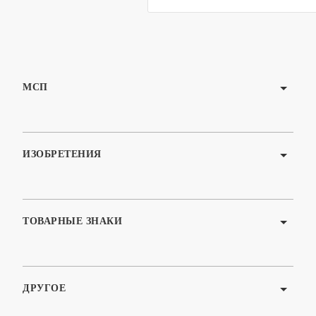
МСП
Услуги
Наша команда
ИЗОБРЕТЕНИЯ
Контакты
Кыргызстан
ТОВАРНЫЕ ЗНАКИ
Кыргызстан
Онлайн расчет стоимости
ДРУГОЕ
Онлайн поиск ТЗ