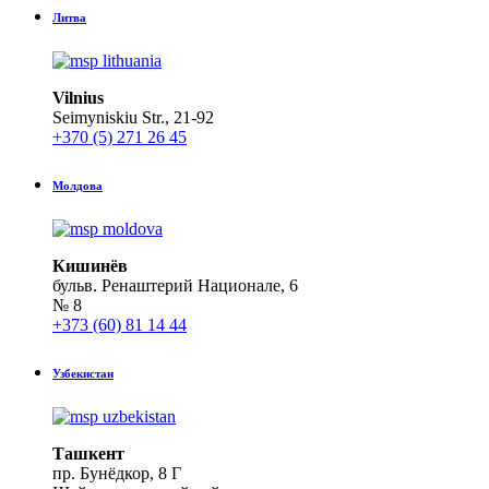
Литва
Vilnius
Seimyniskiu Str., 21-92
+370 (5) 271 26 45
Молдова
Кишинёв
бульв. Ренаштерий Национале, 6
№ 8
+373 (60) 81 14 44
Узбекистан
Ташкент
пр. Бунёдкор, 8 Г